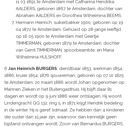
11 03 1891 te Amsterdam met Catharina Hendrika
AALDERS, geboren 1867 te Amsterdam, dochter van
Abraham AALDERS en Dorothea Wilhelmina BEEMS.
Hermann Heinrich, suikerbakker 1900, geboren op 19
04 1872 te Amsterdam. Gehuwd op 28-jarige leeftijd
op 16 05 1900 te Amsterdam met Geertje
TIMMERMAN, geboren 1879 te Amsterdam, dochter
van Gerrit TIMMERMAN, spoorbeambte, en Maria
Wilhelmina HULSHOFF.
6
Jan Heinrich BURGERS
, dienstbaar 1853, werkman 1854,
1886, kruier 1854, 1876 sjouwerman, geboren op 07 10 1825
te Amsterdam, 20 maart 1886 wordt Johan opgenomen op
Mannen Zieken in het Buitengasthuis. Hij blijft daar 81
dagen en wordt op 9 juni 1886 weer ontslagen. Hij woont
Lindengracht QQ 132, ring 5. In 1871 krijgt Hendrik bedeling
in de winter. Hij is geref. lidmaat. Ze hebben dan 4 kinderen
die ouder dan 15 jaar zijn, waarvoor dan kennelijk geen
bijstand ontvangen wordt. Zoon van Bernardus BURGERS