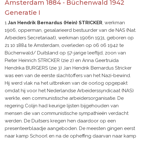
Amsterdam 1884 - Büchenwald 1942
Generatie I
1
Jan Hendrik Bernardus (Hein) STRICKER
, werkman
1906, opperman, gesalarieerd bestuurder van de NAS (Nat.
Arbeiders Secretariaat), werkman 1906n 1931, geboren op
21 10 1884 te Amsterdam, overleden op 06 06 1942 te
Büchenwald/ Duitsland op 57-jarige leeftijd, zoon van
Pieter Heinrich STRICKER (zie 2) en Anna Geertruida
Hendrika BURGERS (zie 3) Jan Hendrik Bernardus Stricker
was een van de eerste slachtoffers van het Nazi-bewind.
Hij werd vlak na het uitbreken van de oorlog opgepakt
omdat hij voor het Nederlandse Arbeiderssyndicaat (NAS)
werkte, een communistische arbeidersorganisatie. De
regering Colijn had keurige lijsten bijgehouden van
mensen die van communistische sympathieën verdacht
werden. De Duitsers kregen hen daardoor op een
presenteerblaadje aangeboden. De meesten gingen eerst
naar kamp Schoorl en na de opheffing daarvan naar kamp