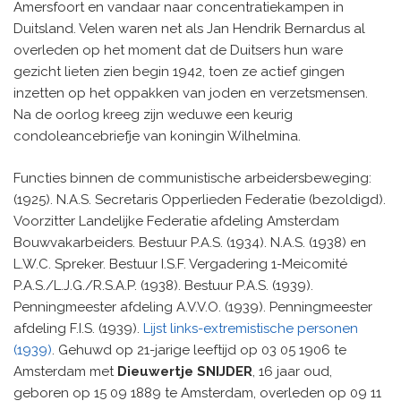
Amersfoort en vandaar naar concentratiekampen in
Duitsland. Velen waren net als Jan Hendrik Bernardus al
overleden op het moment dat de Duitsers hun ware
gezicht lieten zien begin 1942, toen ze actief gingen
inzetten op het oppakken van joden en verzetsmensen.
Na de oorlog kreeg zijn weduwe een keurig
condoleancebriefje van koningin Wilhelmina.
Functies binnen de communistische arbeidersbeweging:
(1925). N.A.S. Secretaris Opperlieden Federatie (bezoldigd).
Voorzitter Landelijke Federatie afdeling Amsterdam
Bouwvakarbeiders. Bestuur P.A.S. (1934). N.A.S. (1938) en
L.W.C. Spreker. Bestuur I.S.F. Vergadering 1-Meicomité
P.A.S./L.J.G./R.S.A.P. (1938). Bestuur P.A.S. (1939).
Penningmeester afdeling A.V.V.O. (1939). Penningmeester
afdeling F.I.S. (1939).
Lijst links-extremistische personen
(1939)
. Gehuwd op 21-jarige leeftijd op 03 05 1906 te
Amsterdam met
Dieuwertje SNIJDER
, 16 jaar oud,
geboren op 15 09 1889 te Amsterdam, overleden op 09 11