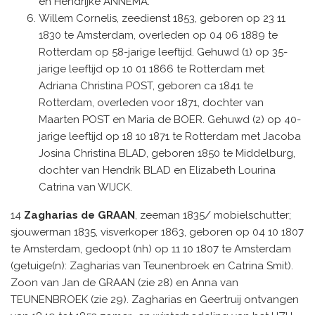
en Hendrijke ANNEMA.
Willem Cornelis, zeedienst 1853, geboren op 23 11
1830 te Amsterdam, overleden op 04 06 1889 te
Rotterdam op 58-jarige leeftijd. Gehuwd (1) op 35-
jarige leeftijd op 10 01 1866 te Rotterdam met
Adriana Christina POST, geboren ca 1841 te
Rotterdam, overleden voor 1871, dochter van
Maarten POST en Maria de BOER. Gehuwd (2) op 40-
jarige leeftijd op 18 10 1871 te Rotterdam met Jacoba
Josina Christina BLAD, geboren 1850 te Middelburg,
dochter van Hendrik BLAD en Elizabeth Lourina
Catrina van WIJCK.
14
Zagharias de GRAAN
, zeeman 1835/ mobielschutter;
sjouwerman 1835, visverkoper 1863, geboren op 04 10 1807
te Amsterdam, gedoopt (nh) op 11 10 1807 te Amsterdam
(getuige(n): Zagharias van Teunenbroek en Catrina Smit).
Zoon van Jan de GRAAN (zie 28) en Anna van
TEUNENBROEK (zie 29). Zagharias en Geertruij ontvangen