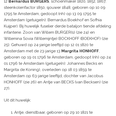
12
Bernardus BURGERS
, schoenmaker 1820, 1852, 1867,
steenkolenfactor 1850, sjouwer 1848, geboren op 10 09
1795 te Amsterdam, gedoopt (nh) op 13 09 1795 te
Amsterdam (getuige(n): Bernardus Boekhof en Sofhia
Kuijper). Bij huwelijk fuselier derde bataljon tiende afdeling
infanterie. Zoon van Willem BURGER(s) (zie 24) en
Willemina Sovia (Willemijntje) BOCKHOFF (BOEKHOF) (zie
25). Gehuwd op 24-jarige leeftijd op 12 01 1820 te
Amsterdam met de 23-jarige 13
Margrita HONHOFF
,
geboren op 19 01 1796 te Amsterdam, gedoopt (nh) op 24
01 1796 te Amsterdam (getuige(n): Johannes Becks en
Margrita de Koning), overleden op 18 03 1859 te
Amsterdam op 63-jarige leeftijd, dochter van Jacobus
HONHOFF (zie 26) en Antje van BECKS (van Becksen) (zie
27).
Uit dit huwelijk:
Antje, dienstbaar, geboren op 29 10 1821 te