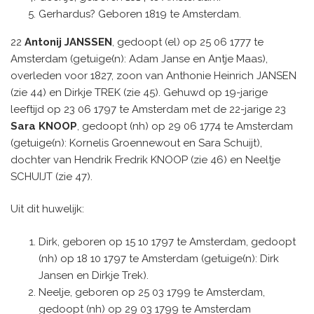
Gerhardus? Geboren 1819 te Amsterdam.
22
Antonij JANSSEN
, gedoopt (el) op 25 06 1777 te
Amsterdam (getuige(n): Adam Janse en Antje Maas),
overleden voor 1827, zoon van Anthonie Heinrich JANSEN
(zie 44) en Dirkje TREK (zie 45). Gehuwd op 19-jarige
leeftijd op 23 06 1797 te Amsterdam met de 22-jarige 23
Sara KNOOP
, gedoopt (nh) op 29 06 1774 te Amsterdam
(getuige(n): Kornelis Groennewout en Sara Schuijt),
dochter van Hendrik Fredrik KNOOP (zie 46) en Neeltje
SCHUIJT (zie 47).
Uit dit huwelijk:
Dirk, geboren op 15 10 1797 te Amsterdam, gedoopt
(nh) op 18 10 1797 te Amsterdam (getuige(n): Dirk
Jansen en Dirkje Trek).
Neelje, geboren op 25 03 1799 te Amsterdam,
gedoopt (nh) op 29 03 1799 te Amsterdam