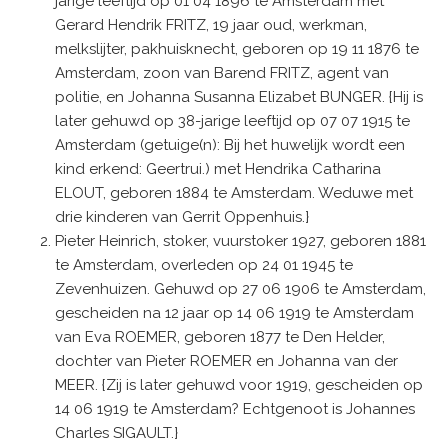
jarige leeftijd op 01 04 1896 te Amsterdam met
Gerard Hendrik FRITZ, 19 jaar oud, werkman,
melkslijter, pakhuisknecht, geboren op 19 11 1876 te
Amsterdam, zoon van Barend FRITZ, agent van
politie, en Johanna Susanna Elizabet BUNGER. {Hij is
later gehuwd op 38-jarige leeftijd op 07 07 1915 te
Amsterdam (getuige(n): Bij het huwelijk wordt een
kind erkend: Geertrui.) met Hendrika Catharina
ELOUT, geboren 1884 te Amsterdam. Weduwe met
drie kinderen van Gerrit Oppenhuis.}
Pieter Heinrich, stoker, vuurstoker 1927, geboren 1881
te Amsterdam, overleden op 24 01 1945 te
Zevenhuizen. Gehuwd op 27 06 1906 te Amsterdam,
gescheiden na 12 jaar op 14 06 1919 te Amsterdam
van Eva ROEMER, geboren 1877 te Den Helder,
dochter van Pieter ROEMER en Johanna van der
MEER. {Zij is later gehuwd voor 1919, gescheiden op
14 06 1919 te Amsterdam? Echtgenoot is Johannes
Charles SIGAULT.}