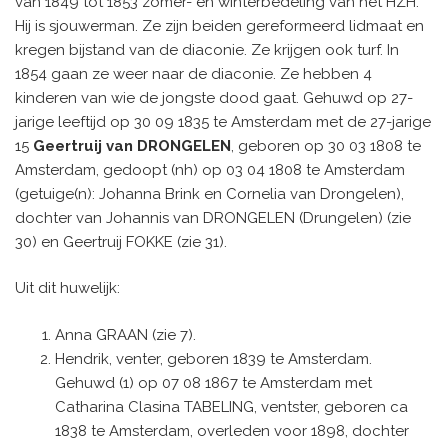
van 1849 tot 1853 zomer- en winterbedeling van het HZH.
Hij is sjouwerman. Ze zijn beiden gereformeerd lidmaat en
kregen bijstand van de diaconie. Ze krijgen ook turf. In
1854 gaan ze weer naar de diaconie. Ze hebben 4
kinderen van wie de jongste dood gaat. Gehuwd op 27-
jarige leeftijd op 30 09 1835 te Amsterdam met de 27-jarige
15
Geertruij van DRONGELEN
, geboren op 30 03 1808 te
Amsterdam, gedoopt (nh) op 03 04 1808 te Amsterdam
(getuige(n): Johanna Brink en Cornelia van Drongelen),
dochter van Johannis van DRONGELEN (Drungelen) (zie
30) en Geertruij FOKKE (zie 31).
Uit dit huwelijk:
Anna GRAAN (zie 7).
Hendrik, venter, geboren 1839 te Amsterdam.
Gehuwd (1) op 07 08 1867 te Amsterdam met
Catharina Clasina TABELING, ventster, geboren ca
1838 te Amsterdam, overleden voor 1898, dochter