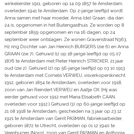
winkelierster 1911, geboren op 14 09 1857 te Amsterdam,
overleden 1941 te Amsterdam. Op 2-jarige leeftijd wordt
Anna samen met haar moeder, Anna (de) Graan, dia dan
24 is, opgenomen in het Buitengasthuis. Ze worden op 8
september 1859 opgenomen en na 16 dagen, op 24
september weer ontslagen. Ze wonen Gravenstraat N363,
H2 ring Dochter van Jan Heinrich BURGERS (zie 6) en Anna
GRAAN (zie 7). Gehuwd (1) op 18-jarige leeftijd op 05 07
1876 te Amsterdam met Pieter Heinrich STRICKER, 21 jaar
oud (zie 2). Gehuwd (2) op 56-jarige leeftijd op 03 10 1913
te Amsterdam met Cornelis VERWEIJ, visverkopersknecht
1912, geboren 1854 te Amsterdam, overleden voor 1918,
zoon van Jan Reindert VERWEIJ en Aaltje OX. {Hij was
eerder gehuwd voor 1912 met Maria Elisabeth CAAN,
overleden voor 1912.} Gehuwd (3) op 60-jarige leeftijd op
21 08 1918 te Amsterdam, gescheiden na 3 jaar op 23 12
1921 te Amsterdam van Gerrit PASMAN, fabrieksarbeider,
geboren 1872 te Utrecht, overleden op 01 12 1940 te
Veenhuizen (Norg), zoon van Gerrit PASMAN en Anthonia