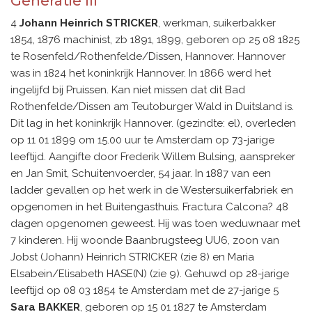
Generatie III
4
Johann Heinrich STRICKER
, werkman, suikerbakker
1854, 1876 machinist, zb 1891, 1899, geboren op 25 08 1825
te Rosenfeld/Rothenfelde/Dissen, Hannover. Hannover
was in 1824 het koninkrijk Hannover. In 1866 werd het
ingelijfd bij Pruissen. Kan niet missen dat dit Bad
Rothenfelde/Dissen am Teutoburger Wald in Duitsland is.
Dit lag in het koninkrijk Hannover. (gezindte: el), overleden
op 11 01 1899 om 15.00 uur te Amsterdam op 73-jarige
leeftijd. Aangifte door Frederik Willem Bulsing, aanspreker
en Jan Smit, Schuitenvoerder, 54 jaar. In 1887 van een
ladder gevallen op het werk in de Westersuikerfabriek en
opgenomen in het Buitengasthuis. Fractura Calcona? 48
dagen opgenomen geweest. Hij was toen weduwnaar met
7 kinderen. Hij woonde Baanbrugsteeg UU6, zoon van
Jobst (Johann) Heinrich STRICKER (zie 8) en Maria
Elsabein/Elisabeth HASE(N) (zie 9). Gehuwd op 28-jarige
leeftijd op 08 03 1854 te Amsterdam met de 27-jarige 5
Sara BAKKER
, geboren op 15 01 1827 te Amsterdam