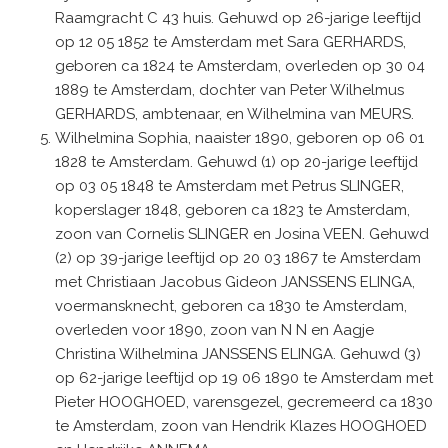
Raamgracht C 43 huis. Gehuwd op 26-jarige leeftijd
op 12 05 1852 te Amsterdam met Sara GERHARDS,
geboren ca 1824 te Amsterdam, overleden op 30 04
1889 te Amsterdam, dochter van Peter Wilhelmus
GERHARDS, ambtenaar, en Wilhelmina van MEURS.
Wilhelmina Sophia, naaister 1890, geboren op 06 01
1828 te Amsterdam. Gehuwd (1) op 20-jarige leeftijd
op 03 05 1848 te Amsterdam met Petrus SLINGER,
koperslager 1848, geboren ca 1823 te Amsterdam,
zoon van Cornelis SLINGER en Josina VEEN. Gehuwd
(2) op 39-jarige leeftijd op 20 03 1867 te Amsterdam
met Christiaan Jacobus Gideon JANSSENS ELINGA,
voermansknecht, geboren ca 1830 te Amsterdam,
overleden voor 1890, zoon van N N en Aagje
Christina Wilhelmina JANSSENS ELINGA. Gehuwd (3)
op 62-jarige leeftijd op 19 06 1890 te Amsterdam met
Pieter HOOGHOED, varensgezel, gecremeerd ca 1830
te Amsterdam, zoon van Hendrik Klazes HOOGHOED