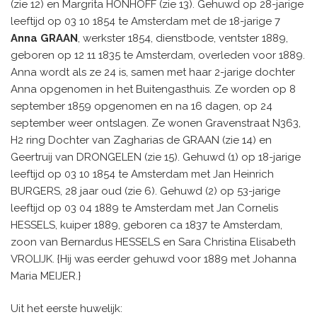
(zie 12) en Margrita HONHOFF (zie 13). Gehuwd op 28-jarige
leeftijd op 03 10 1854 te Amsterdam met de 18-jarige 7
Anna GRAAN
, werkster 1854, dienstbode, ventster 1889,
geboren op 12 11 1835 te Amsterdam, overleden voor 1889.
Anna wordt als ze 24 is, samen met haar 2-jarige dochter
Anna opgenomen in het Buitengasthuis. Ze worden op 8
september 1859 opgenomen en na 16 dagen, op 24
september weer ontslagen. Ze wonen Gravenstraat N363,
H2 ring Dochter van Zagharias de GRAAN (zie 14) en
Geertruij van DRONGELEN (zie 15). Gehuwd (1) op 18-jarige
leeftijd op 03 10 1854 te Amsterdam met Jan Heinrich
BURGERS, 28 jaar oud (zie 6). Gehuwd (2) op 53-jarige
leeftijd op 03 04 1889 te Amsterdam met Jan Cornelis
HESSELS, kuiper 1889, geboren ca 1837 te Amsterdam,
zoon van Bernardus HESSELS en Sara Christina Elisabeth
VROLIJK. {Hij was eerder gehuwd voor 1889 met Johanna
Maria MEIJER.}
Uit het eerste huwelijk: