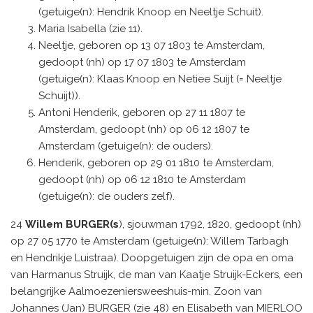
(getuige(n): Hendrik Knoop en Neeltje Schuit).
Maria Isabella (zie 11).
Neeltje, geboren op 13 07 1803 te Amsterdam,
gedoopt (nh) op 17 07 1803 te Amsterdam
(getuige(n): Klaas Knoop en Netiee Suijt (= Neeltje
Schuijt)).
Antoni Henderik, geboren op 27 11 1807 te
Amsterdam, gedoopt (nh) op 06 12 1807 te
Amsterdam (getuige(n): de ouders).
Henderik, geboren op 29 01 1810 te Amsterdam,
gedoopt (nh) op 06 12 1810 te Amsterdam
(getuige(n): de ouders zelf).
24
Willem BURGER(s
), sjouwman 1792, 1820, gedoopt (nh)
op 27 05 1770 te Amsterdam (getuige(n): Willem Tarbagh
en Hendrikje Luistraa). Doopgetuigen zijn de opa en oma
van Harmanus Struijk, de man van Kaatje Struijk-Eckers, een
belangrijke Aalmoezeniersweeshuis-min. Zoon van
Johannes (Jan) BURGER (zie 48) en Elisabeth van MIERLOO