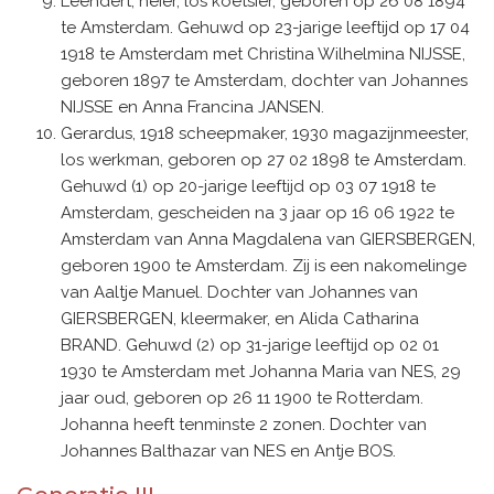
Leendert, heier, los koetsier, geboren op 26 08 1894
te Amsterdam. Gehuwd op 23-jarige leeftijd op 17 04
1918 te Amsterdam met Christina Wilhelmina NIJSSE,
geboren 1897 te Amsterdam, dochter van Johannes
NIJSSE en Anna Francina JANSEN.
Gerardus, 1918 scheepmaker, 1930 magazijnmeester,
los werkman, geboren op 27 02 1898 te Amsterdam.
Gehuwd (1) op 20-jarige leeftijd op 03 07 1918 te
Amsterdam, gescheiden na 3 jaar op 16 06 1922 te
Amsterdam van Anna Magdalena van GIERSBERGEN,
geboren 1900 te Amsterdam. Zij is een nakomelinge
van Aaltje Manuel. Dochter van Johannes van
GIERSBERGEN, kleermaker, en Alida Catharina
BRAND. Gehuwd (2) op 31-jarige leeftijd op 02 01
1930 te Amsterdam met Johanna Maria van NES, 29
jaar oud, geboren op 26 11 1900 te Rotterdam.
Johanna heeft tenminste 2 zonen. Dochter van
Johannes Balthazar van NES en Antje BOS.