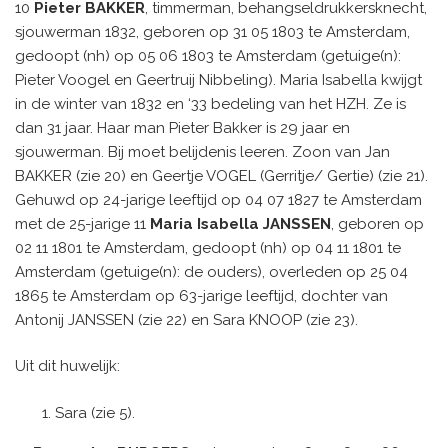
10
Pieter BAKKER
, timmerman, behangseldrukkersknecht,
sjouwerman 1832, geboren op 31 05 1803 te Amsterdam,
gedoopt (nh) op 05 06 1803 te Amsterdam (getuige(n):
Pieter Voogel en Geertruij Nibbeling). Maria Isabella kwijgt
in de winter van 1832 en ‘33 bedeling van het HZH. Ze is
dan 31 jaar. Haar man Pieter Bakker is 29 jaar en
sjouwerman. Bij moet belijdenis leeren. Zoon van Jan
BAKKER (zie 20) en Geertje VOGEL (Gerritje/ Gertie) (zie 21).
Gehuwd op 24-jarige leeftijd op 04 07 1827 te Amsterdam
met de 25-jarige 11
Maria Isabella JANSSEN
, geboren op
02 11 1801 te Amsterdam, gedoopt (nh) op 04 11 1801 te
Amsterdam (getuige(n): de ouders), overleden op 25 04
1865 te Amsterdam op 63-jarige leeftijd, dochter van
Antonij JANSSEN (zie 22) en Sara KNOOP (zie 23).
Uit dit huwelijk:
Sara (zie 5).