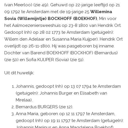
(van Meerloo) (zie 49). Gehuwd op 22-jarige leeftijd op 21
09 1792 te Amsterdam met de 19-jarige 25
Willemina
Sovia (Willemijntje) BOCKHOFF (BOEKHOF)
, Min voor
het Aalmoezeniersweeshuis op 23-8 1800 van Hendrik Ort.
Gedoopt (nh) op 28 02 1773 te Amsterdam (getuige(n):
Willem den Adelaar en Susanna Maria Kuijper). Hendrik Ort
overlijdt op 26-11-1800. Hij was pasgeboren bij inname.
Dochter van Barend BOEKHOFF (BOCKHOF) (Bernardus)
(zie 50) en Sofia KUIJPER (Sovia) (zie 51).
Uit dit huwelijk:
Johannis, gedoopt (nh) op 13 07 1794 te Amsterdam
(getuige(n): Johannis Burger en Elisabeth van
Mirelaa).
Bernardus BURGERS (zie 12).
Anna Maria, geboren op 12 11 1797 te Amsterdam,
gedoopt (nh) op 19 11 1797 te Amsterdam (getuige(n):
Johannis Marijnus en Anna Magdalena Boekhof).