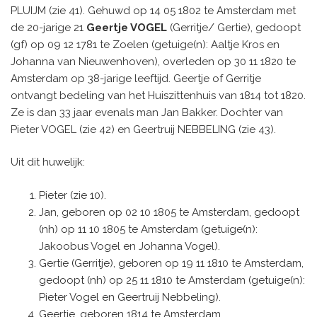
PLUIJM (zie 41). Gehuwd op 14 05 1802 te Amsterdam met
de 20-jarige 21
Geertje VOGEL
(Gerritje/ Gertie), gedoopt
(gf) op 09 12 1781 te Zoelen (getuige(n): Aaltje Kros en
Johanna van Nieuwenhoven), overleden op 30 11 1820 te
Amsterdam op 38-jarige leeftijd. Geertje of Gerritje
ontvangt bedeling van het Huiszittenhuis van 1814 tot 1820.
Ze is dan 33 jaar evenals man Jan Bakker. Dochter van
Pieter VOGEL (zie 42) en Geertruij NEBBELING (zie 43).
Uit dit huwelijk:
Pieter (zie 10).
Jan, geboren op 02 10 1805 te Amsterdam, gedoopt
(nh) op 11 10 1805 te Amsterdam (getuige(n):
Jakoobus Vogel en Johanna Vogel).
Gertie (Gerritje), geboren op 19 11 1810 te Amsterdam,
gedoopt (nh) op 25 11 1810 te Amsterdam (getuige(n):
Pieter Vogel en Geertruij Nebbeling).
Geertje, geboren 1814 te Amsterdam.